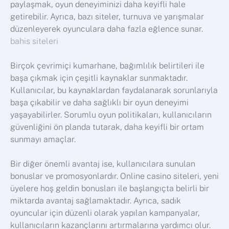
paylaşmak, oyun deneyiminizi daha keyifli hale
getirebilir. Ayrıca, bazı siteler, turnuva ve yarışmalar
düzenleyerek oyunculara daha fazla eğlence sunar.
bahis siteleri
Birçok çevrimiçi kumarhane, bağımlılık belirtileri ile
başa çıkmak için çeşitli kaynaklar sunmaktadır.
Kullanıcılar, bu kaynaklardan faydalanarak sorunlarıyla
başa çıkabilir ve daha sağlıklı bir oyun deneyimi
yaşayabilirler. Sorumlu oyun politikaları, kullanıcıların
güvenliğini ön planda tutarak, daha keyifli bir ortam
sunmayı amaçlar.
Bir diğer önemli avantaj ise, kullanıcılara sunulan
bonuslar ve promosyonlardır. Online casino siteleri, yeni
üyelere hoş geldin bonusları ile başlangıçta belirli bir
miktarda avantaj sağlamaktadır. Ayrıca, sadık
oyuncular için düzenli olarak yapılan kampanyalar,
kullanıcıların kazançlarını artırmalarına yardımcı olur.