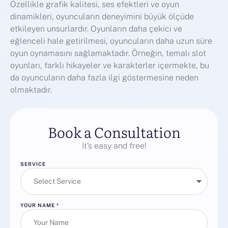
Özellikle grafik kalitesi, ses efektleri ve oyun
dinamikleri, oyuncuların deneyimini büyük ölçüde
etkileyen unsurlardır. Oyunların daha çekici ve
eğlenceli hale getirilmesi, oyuncuların daha uzun süre
oyun oynamasını sağlamaktadır. Örneğin, temalı slot
oyunları, farklı hikayeler ve karakterler içermekte, bu
da oyuncuların daha fazla ilgi göstermesine neden
olmaktadır.
Book a Consultation
It’s easy and free!
SERVICE
YOUR NAME
*