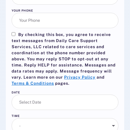
YOUR PHONE
By checking this box, you agree to receive
text messages from Daily Care Support
Services, LLC related to care services and
coordination at the phone number provided
above. You may reply
STOP
to opt-out at any
time. Reply
HELP
for assistance. Messages and
data rates may apply. Message frequency will
vary. Learn more on our
Privacy Policy
and
Terms & Conditions
pages.
DATE
TIME