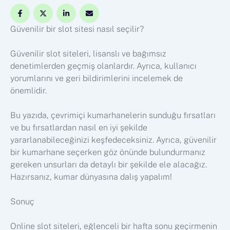
Güvenilir bir slot sitesi nasıl seçilir?
Güvenilir slot siteleri, lisanslı ve bağımsız
denetimlerden geçmiş olanlardır. Ayrıca, kullanıcı
yorumlarını ve geri bildirimlerini incelemek de
önemlidir.
Bu yazıda, çevrimiçi kumarhanelerin sunduğu fırsatları
ve bu fırsatlardan nasıl en iyi şekilde
yararlanabileceğinizi keşfedeceksiniz. Ayrıca, güvenilir
bir kumarhane seçerken göz önünde bulundurmanız
gereken unsurları da detaylı bir şekilde ele alacağız.
Hazırsanız, kumar dünyasına dalış yapalım!
Sonuç
Online slot siteleri, eğlenceli bir hafta sonu geçirmenin