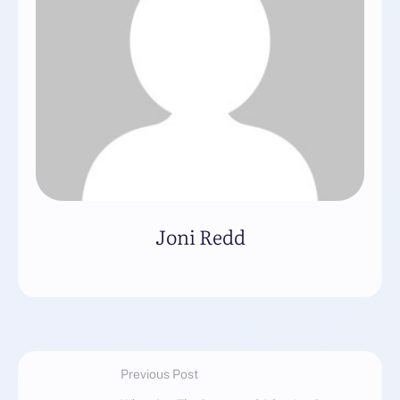
Joni Redd
Previous Post