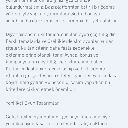
yöntemlerini tercih ettiğinizi göz önünde
bulundurmalısınız. Bazı platformlar, belirli bir ödeme
yöntemiyle yapılan yatırımlara ekstra bonuslar
sunabilir, bu da kazancınızı artırmanın bir yolu olabilir.
Diğer bir önemli kriter ise, sunulan oyun çeşitliliğidir.
Farklı temalarda ve özelliklerde slot oyunları sunan
siteler, kullanıcıların daha fazla seçenekle
eğlenmelerine olanak tanır. Ayrıca, bonus ve
kampanyaların çeşitliliği de dikkate alınmalıdır.
Kullanıcı dostu bir arayüze sahip ve hızlı ödeme
işlemleri gerçekleştiren siteler, oyun deneyimini daha
keyifli hale getirir. Bu nedenle, seçim yaparken bu
kriterlere dikkat etmek önemlidir.
Yenilikçi Oyun Tasarımları
Geliştiriciler, oyuncuların ilgisini çekmek amacıyla
yenilikçi oyun tasarımları üzerinde çalışmaktadır.