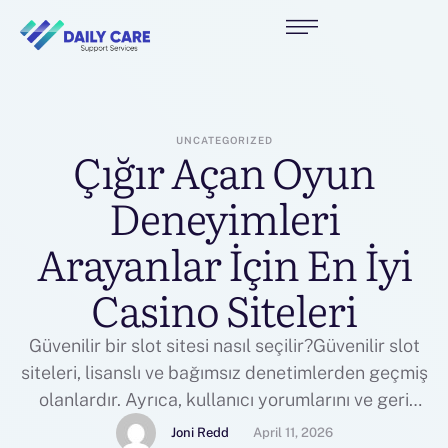
UNCATEGORIZED
Çığır Açan Oyun
Deneyimleri
Arayanlar İçin En İyi
Casino Siteleri
Güvenilir bir slot sitesi nasıl seçilir?Güvenilir slot
siteleri, lisanslı ve bağımsız denetimlerden geçmiş
olanlardır. Ayrıca, kullanıcı yorumlarını ve geri
bildirimlerini incelemek de önemlidir.Bu yazıda,
Joni Redd
April 11, 2026