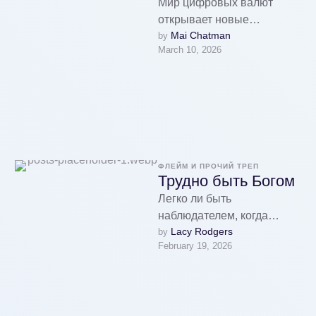
Мир цифровых валют
открывает новые
Mai Chatman
by 
возможности.
March 10, 2026
Криптовалюты становятся
с каждым днём всё
распространеннее, и это
несложно понять. Быстрые
…
ФЛЕЙМ И ПРОЧИЙ ТРЕП
Трудно быть Богом
Легко ли быть
наблюдателем, когда
Lacy Rodgers
by 
вокруг творится зло и
February 19, 2026
нельзя вмешаться,
навести порядок,
защитить? Главный герой
этого романа …