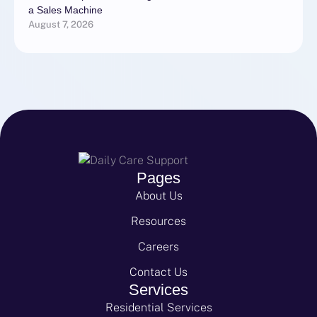
a Sales Machine
August 7, 2026
Pages
About Us
Resources
Careers
Contact Us
Services
Residential Services