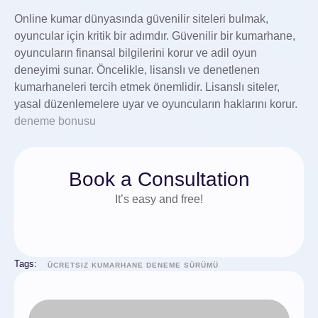
Online kumar dünyasında güvenilir siteleri bulmak,
oyuncular için kritik bir adımdır. Güvenilir bir kumarhane,
oyuncuların finansal bilgilerini korur ve adil oyun
deneyimi sunar. Öncelikle, lisanslı ve denetlenen
kumarhaneleri tercih etmek önemlidir. Lisanslı siteler,
yasal düzenlemelere uyar ve oyuncuların haklarını korur.
deneme bonusu
Book a Consultation
It’s easy and free!
Tags:
ÜCRETSIZ KUMARHANE DENEME SÜRÜMÜ