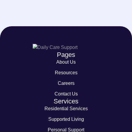
Pages
About Us
Resources
Careers
Contact Us
Services
Residential Services
Supported Living
Personal Support