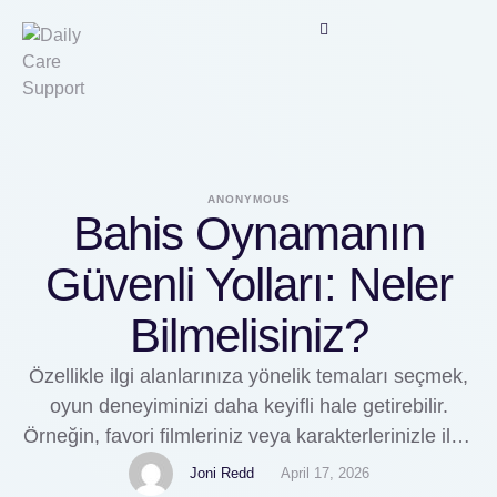
ANONYMOUS
Bahis Oynamanın
Güvenli Yolları: Neler
Bilmelisiniz?
Özellikle ilgi alanlarınıza yönelik temaları seçmek,
oyun deneyiminizi daha keyifli hale getirebilir.
Örneğin, favori filmleriniz veya karakterlerinizle ilgili
slot oyunları, eğlenceli vakit geçirmenizi sağlar.
Joni Redd
April 17, 2026
Ayrıca, farklı oyun sağlayıcılarının sunduğu