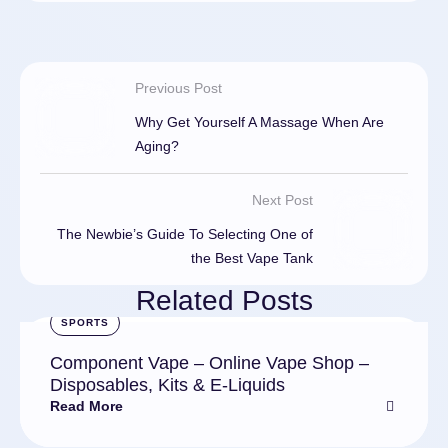
Previous Post
Why Get Yourself A Massage When Are
Aging?
Next Post
The Newbie’s Guide To Selecting One of
the Best Vape Tank
Related Posts
SPORTS
Component Vape – Online Vape Shop –
Disposables, Kits & E-Liquids
Read More