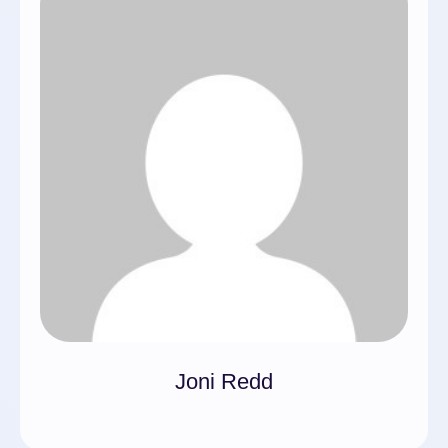
Joni Redd