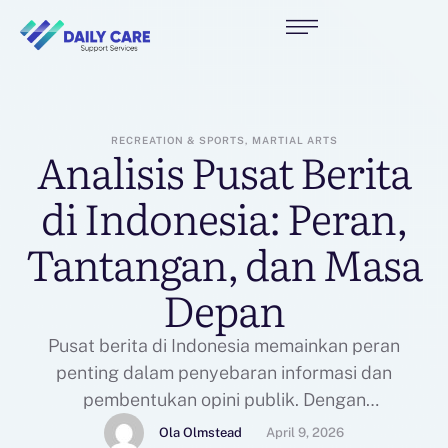
RECREATION & SPORTS, MARTIAL ARTS
Analisis Pusat Berita
di Indonesia: Peran,
Tantangan, dan Masa
Depan
Pusat berita di Indonesia memainkan peran
penting dalam penyebaran informasi dan
pembentukan opini publik. Dengan
perkembangan teknologi informasi dan
Ola Olmstead
April 9, 2026