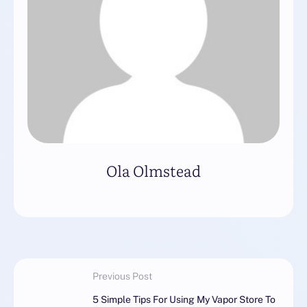
Ola Olmstead
Previous Post
5 Simple Tips For Using My Vapor Store To