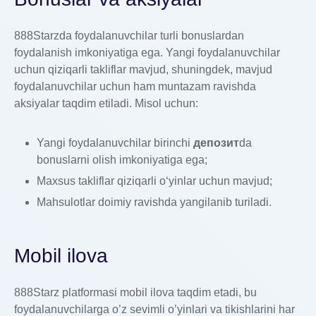
888Starzda foydalanuvchilar turli bonuslardan
foydalanish imkoniyatiga ega. Yangi foydalanuvchilar
uchun qiziqarli takliflar mavjud, shuningdek, mavjud
foydalanuvchilar uchun ham muntazam ravishda
aksiyalar taqdim etiladi. Misol uchun:
Yangi foydalanuvchilar birinchi
депозит
da
bonuslarni olish imkoniyatiga ega;
Maxsus takliflar qiziqarli o‘yinlar uchun mavjud;
Mahsulotlar doimiy ravishda yangilanib turiladi.
Mobil ilova
888Starz platformasi mobil ilova taqdim etadi, bu
foydalanuvchilarga o’z sevimli o’yinlari va tikishlarini har