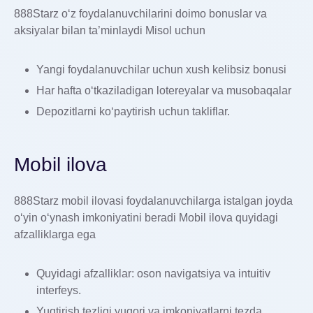
888Starz o‘z foydalanuvchilarini doimo bonuslar va
aksiyalar bilan ta’minlaydi Misol uchun
Yangi foydalanuvchilar uchun xush kelibsiz bonusi
Har hafta o‘tkaziladigan lotereyalar va musobaqalar
Depozitlarni ko‘paytirish uchun takliflar.
Mobil ilova
888Starz mobil ilovasi foydalanuvchilarga istalgan joyda
o‘yin o‘ynash imkoniyatini beradi Mobil ilova quyidagi
afzalliklarga ega
Quyidagi afzalliklar: oson navigatsiya va intuitiv
interfeys.
Yuqtirish tezligi yuqori va imkoniyatlarni tezda