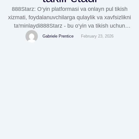
888Starz: O‘yin platformasi va onlayn pul tikish
xizmati, foydalanuvchilarga qulaylik va xavfsizlikni
ta'minlaydi888Starz - bu o‘yin va tikish uchun
platforma.888Starz - foydalanuvchilar uchun turli xil
Gabriele Prentice
February 23, 2026
o‘yin va onlayn tikish imkoniyatlarini taqdim
etadigan platforma. Ushbu platformada turli xil
o‘yin va tikish imkoniyatlari taqdim etiladi,
shuningdek, foydalanuvchilarga qulayliklar
yaratishga katta e'tibor
qaratilgan.Foydalanuvchilarga qulaylik888Starz
o‘yin platformasi intuitiv interfeys …