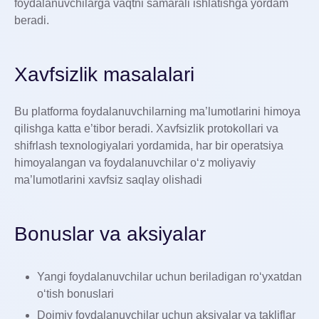
foydalanuvchilarga vaqtni samarali ishlatishga yordam
beradi.
Xavfsizlik masalalari
Bu platforma foydalanuvchilarning ma’lumotlarini himoya
qilishga katta e’tibor beradi. Xavfsizlik protokollari va
shifrlash texnologiyalari yordamida, har bir operatsiya
himoyalangan va foydalanuvchilar o‘z moliyaviy
ma’lumotlarini xavfsiz saqlay olishadi
Bonuslar va aksiyalar
Yangi foydalanuvchilar uchun beriladigan ro‘yxatdan
o‘tish bonuslari
Doimiy foydalanuvchilar uchun aksiyalar va takliflar