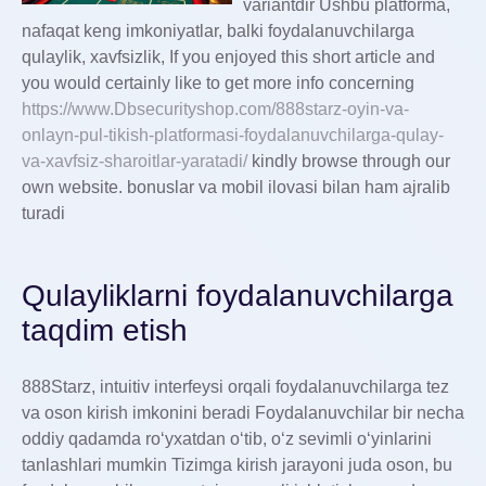
variantdir Ushbu platforma,
nafaqat keng imkoniyatlar, balki foydalanuvchilarga
qulaylik, xavfsizlik, If you enjoyed this short article and
you would certainly like to get more info concerning
https://www.Dbsecurityshop.com/888starz-oyin-va-
onlayn-pul-tikish-platformasi-foydalanuvchilarga-qulay-
va-xavfsiz-sharoitlar-yaratadi/
kindly browse through our
own website. bonuslar va mobil ilovasi bilan ham ajralib
turadi
Qulayliklarni foydalanuvchilarga
taqdim etish
888Starz, intuitiv interfeysi orqali foydalanuvchilarga tez
va oson kirish imkonini beradi Foydalanuvchilar bir necha
oddiy qadamda ro‘yxatdan o‘tib, o‘z sevimli o‘yinlarini
tanlashlari mumkin Tizimga kirish jarayoni juda oson, bu