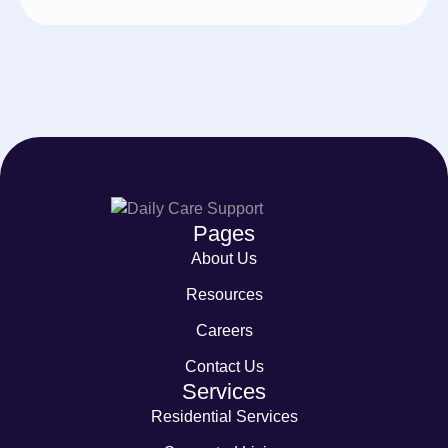
Pages
About Us
Resources
Careers
Contact Us
Services
Residential Services