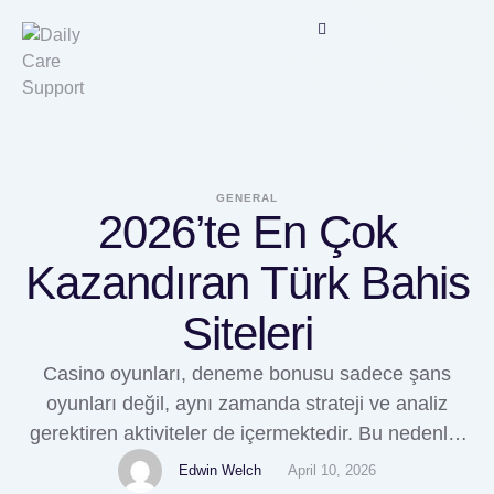
GENERAL
2026’te En Çok
Kazandıran Türk Bahis
Siteleri
Casino oyunları, deneme bonusu sadece şans
oyunları değil, aynı zamanda strateji ve analiz
gerektiren aktiviteler de içermektedir. Bu nedenle,
başarılı olmak isteyen oyuncular, oyunları ve
Edwin Welch
April 10, 2026
platformları iyi tanımalıdır. Özellikle bonuslar,