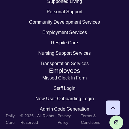
Supported Living
Personal Support
Community Development Services
Employment Services
Respite Care
Nursing Support Services
Transportation Services
Employees
Missed Clock In Form
Staff Login
New User Onboarding Login
Admin Code Generation
-
Daily
© 2026 - All Rights
Privacy
Terms &
Care
Reserved
Policy
Conditions