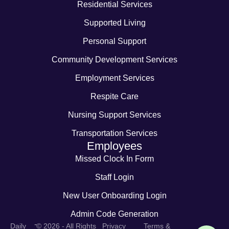
Residential Services
Supported Living
Personal Support
Community Development Services
Employment Services
Respite Care
Nursing Support Services
Transportation Services
Employees
Missed Clock In Form
Staff Login
New User Onboarding Login
Admin Code Generation
-
Daily
© 2026 - All Rights
Privacy
Terms &