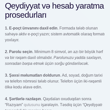
Qeydiyyat və hesab yaratma
prosedurları
1. E‑poçt ünvanını daxil edin
. Formada tələb olunan
sahəyə aktiv e‑poçt yazın; sistem avtomatik olaraq formatı
yoxlayır.
2. Parolu seçin
. Minimum 8 simvol, ən azı bir böyük hərf
və bir rəqəm daxil olmalıdır.
Parolunuzu yadda saxlayın,
sonradan bərpa etmək üçün sorğu göndəriləcək.
3. Şəxsi məlumatları doldurun
. Ad, soyad, doğum tarixi
və telefon nömrəsi tələb olunur. Telefon üçün iki‑rəqəmli
ölkə kodu əlavə edin.
4. Şərtlərlə razılaşın
. Qaydaları oxuduqdan sonra
“Razıyam”
qutusunu
işarələyin. Təsdiq üçün
“Qeydiyyatı