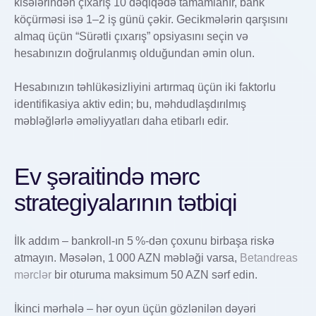
kisələrindən çıxarış 10 dəqiqədə tamamlanır, bank
köçürməsi isə 1–2 iş günü çəkir. Gecikmələrin qarşısını
almaq üçün “Sürətli çıxarış” opsiyasını seçin və
hesabınızın doğrulanmış olduğundan əmin olun.
Hesabınızın təhlükəsizliyini artırmaq üçün iki faktorlu
identifikasiya aktiv edin; bu, məhdudlaşdırılmış
məbləğlərlə əməliyyatları daha etibarlı edir.
Ev şəraitində mərc
strategiyalarının tətbiqi
İlk addım – bankroll‑ın 5 %‑dən çoxunu birbaşa riskə
atmayın. Məsələn, 1 000 AZN məbləği varsa,
Betandreas
mərclər
bir oturuma maksimum 50 AZN sərf edin.
İkinci mərhələ – hər oyun üçün gözlənilən dəyəri