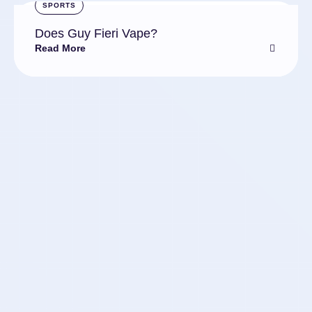
SPORTS
Does Guy Fieri Vape?
Read More