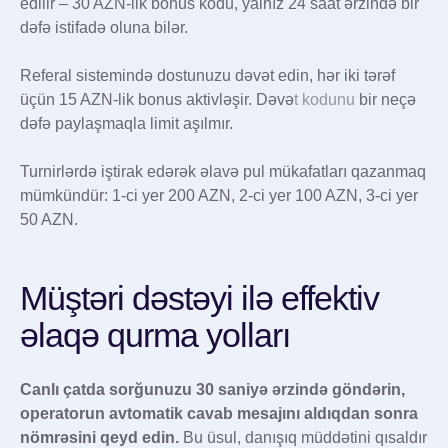
edilir – 30 AZN‑lik bonus kodu, yalnız 24 saat ərzində bir
dəfə istifadə oluna bilər.
Referal sistemində dostunuzu dəvət edin, hər iki tərəf
üçün 15 AZN‑lik bonus aktivləşir. Dəvə
t kodunu
bir neçə
dəfə paylaşmaqla limit aşılmır.
Turnirlərdə iştirak edərək əlavə pul mükafatları qazanmaq
mümkündür: 1‑ci yer 200 AZN, 2‑ci yer 100 AZN, 3‑ci yer
50 AZN.
Müştəri dəstəyi ilə effektiv
əlaqə qurma yolları
Canlı çatda sorğunuzu 30 saniyə ərzində göndərin,
operatorun avtomatik cavab mesajını aldıqdan sonra
nömrəsini qeyd edin.
Bu üsul, danışıq müddətini qısaldır