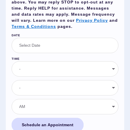
above. You may reply
STOP
to opt-out at any
time. Reply
HELP
for assistance. Messages
and data rates may apply. Message frequency
will vary. Learn more on our
Privacy Policy
and
Terms & Conditions
pages.
DATE
TIME
Schedule an Appointment