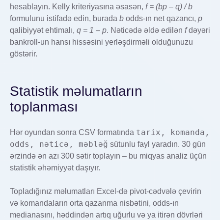
hesablayın. Kelly kriteriyasına əsasən,
f = (bp – q) / b
formulunu istifadə edin, burada
b
odds‑ın net qazancı,
p
qalibiyyət ehtimalı,
q = 1 – p
. Nəticədə əldə edilən
f
dəyəri
bankroll‑un hansı hissəsini yerləşdirməli olduğunuzu
göstərir.
Statistik məlumatların
toplanması
tarix, komanda,
Hər oyundan sonra CSV formatında
odds, nəticə, məbləğ
sütunlu fayl yaradın. 30 gün
ərzində ən azı 300 sətir toplayın – bu miqyas analiz üçün
statistik əhəmiyyət daşıyır.
Topladığınız məlumatları Excel‑də pivot‑cədvələ çevirin
və komandaların orta qazanma nisbətini, odds‑ın
medianasını, həddindən artıq uğurlu və ya itirən dövrləri