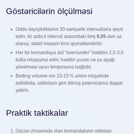
Göstəricilərin ölçülməsi
Odds dəyişikliklərini 30‑saniyəlik intervallarla qeyd
edin; iki ardıcıl interval arasındakı fərq
0,05
‑dən az
olarsa, stabil məqam kimi qiymətləndirilir.
Hər bir komandaya aid “over/under” həddini 2,5‑3,0
balla müqayisə edin; həddin yuxarı və ya aşağı
yönəlməsi oyun temposuna bağlıdır.
Betting volume‑nin 10‑15 % artımı müşahidə
edildikdə, oddsların geri dönüş potensialına diqqət
yetirin.
Praktik taktikalar
Gücün zirvəsində olan komandaların oddsları