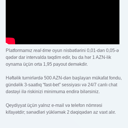
Platformamız
real‑time
oyun nisbətlərini 0,01‑dən 0,05‑ə
qədər dar intervalda təqdim edir, bu da hər 1 AZN‑lik
oynama üçün orta 1,95 payout deməkdir.
Həftəlik turnirlərdə 500 AZN‑dən başlayan mükafat fondu,
gündəlik 3‑saatlıq “fast‑bet” sessiyası və 24/7 canlı chat
dəstəyi ilə riskinizi minimuma endirə bilərsiniz.
Qeydiyyat üçün yalnız e‑mail və telefon nömrəsi
kifayətdir; sənədləri yükləmək 2 dəqiqədən az vaxt alır.