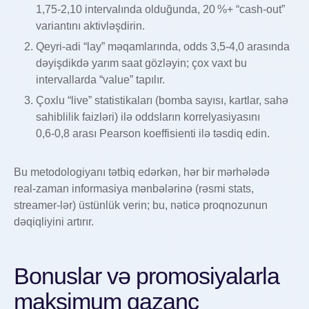
1,75‑2,10 intervalında olduğunda, 20 %+ “cash‑out”
variantını aktivləşdirin.
Qeyri‑adi “lay” məqamlarında, odds 3,5‑4,0 arasında
dəyişdikdə yarım saat gözləyin; çox vaxt bu
intervallarda “value” tapılır.
Çoxlu “live” statistikaları (bomba sayısı, kartlar, sahə
sahiblilik faizləri) ilə oddsların korrelyasiyasını
0,6‑0,8 arası Pearson koeffisienti ilə təsdiq edin.
Bu metodologiyanı tətbiq edərkən, hər bir mərhələdə
real‑zaman informasiya mənbələrinə (rəsmi stats,
streamer‑lər) üstünlük verin; bu, nəticə proqnozunun
dəqiqliyini artırır.
Bonuslar və promosiyalarla
maksimum qazanc