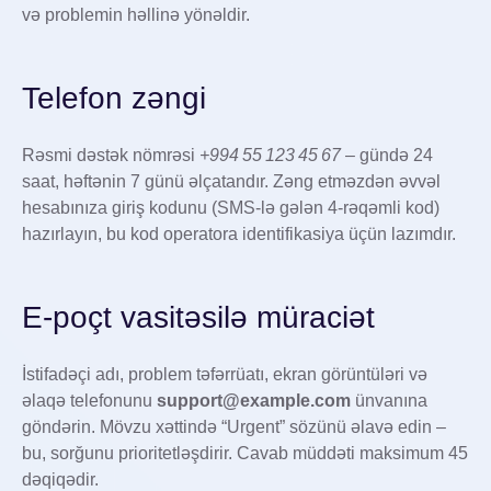
və problemin həllinə yönəldir.
Telefon zəngi
Rəsmi dəstək nömrəsi
+994 55 123 45 67
– gündə 24
saat, həftənin 7 günü əlçatandır. Zəng etməzdən əvvəl
hesabınıza giriş kodunu (SMS‑lə gələn 4‑rəqəmli kod)
hazırlayın, bu kod operatora identifikasiya üçün lazımdır.
E‑poçt vasitəsilə müraciət
İstifadəçi adı, problem təfərrüatı, ekran görüntüləri və
əlaqə telefonunu
support@example.com
ünvanına
göndərin. Mövzu xəttində “Urgent” sözünü əlavə edin –
bu, sorğunu prioritetləşdirir. Cavab müddəti maksimum 45
dəqiqədir.