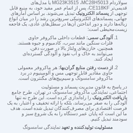
سولاردام
MC28H5013
،
MG23K3515
یا مدل‌های
قدیمی‌تر
CE118KF
، پس از اتمام عمر مفید خود، به منبع قابل
توجهی از
پسماند الکترونیک
تبدیل می‌شوند. بر اساس آمارهای
جهانی، پسماندهای الکترونیکی سریع‌ترین رشد را در میان انواع
زباله‌ها دارند و دور انداختن آن‌ها در سطل‌های عادی، یک فاجعه
زیست‌محیطی است:
آلودگی سمی:
قطعات داخلی ماکروفر حاوی
فلزات سنگین مانند سرب، کادمیوم و جیوه هستند.
همچنین، خازن‌های ولتاژ بالا در صورت دفن،
می‌توانند به خاک و آب نفوذ و آلودگی گسترده‌ای
ایجاد کنند.
از دست رفتن منابع گران‌بها:
هر ماکروفر معمولی
حاوی مقادیر قابل توجهی مس و آلومینیوم در
برد
ماکروفر سامسونگ
و سیم‌پیچ‌های مگنترون است.
در پاسخ به قانون مدیریت پسماند و مسئولیت
اجتماعی،
نمایندگی ماکروفر سامسونگ
در تهران، طرح جامع
بازیافت الکترونیک
را راه‌اندازی کرده است. این طرح نه تنها
آلودگی را به صفر می‌رساند، بلکه با ارائه تخفیف و اعتبار، به یک
فرصت اقتصادی برای مصرف‌کنندگان تبدیل شده است. هدف
ما این است که پایان عمر دستگاه را به یک شروع سبز و
سودمند تبدیل کنیم.
مسئولیت تولیدکننده و تعهد
نمایندگی سامسونگ