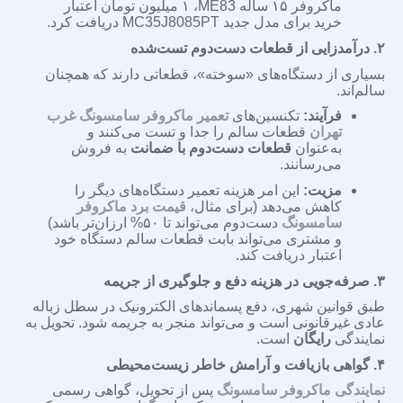
ماکروفر
۱۵
ساله
ME83
،
۱
میلیون تومان اعتبار
خرید برای مدل جدید
MC35J8085PT
دریافت کرد.
۲.
درآمدزایی از قطعات دست‌دوم تست‌شده
بسیاری از دستگاه‌های «سوخته»، قطعاتی دارند که همچنان
سالم‌اند.
فرآیند:
تکنسین‌های
تعمیر ماکروفر سامسونگ غرب
تهران
قطعات سالم را جدا و تست می‌کنند و
به‌عنوان
قطعات دست‌دوم با ضمانت
به فروش
می‌رسانند.
مزیت:
این امر هزینه تعمیر دستگاه‌های دیگر را
کاهش می‌دهد (برای مثال،
قیمت برد ماکروفر
سامسونگ
دست‌دوم می‌تواند تا
۵۰%
ارزان‌تر باشد)
و مشتری می‌تواند بابت قطعات سالم دستگاه خود
اعتبار دریافت کند.
۳.
صرفه‌جویی در هزینه دفع و جلوگیری از جریمه
طبق قوانین شهری، دفع پسماندهای الکترونیک در سطل زباله
عادی غیرقانونی است و می‌تواند منجر به جریمه شود. تحویل به
نمایندگی
رایگان
است.
۴.
گواهی بازیافت و آرامش خاطر زیست‌محیطی
نمایندگی ماکروفر سامسونگ
پس از تحویل، گواهی رسمی