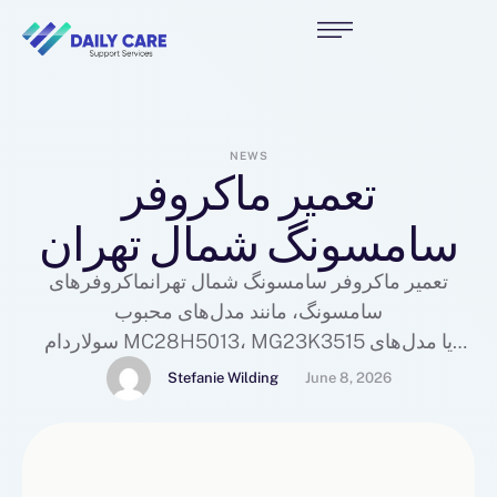
NEWS
تعمیر ماکروفر
سامسونگ شمال تهران
تعمیر ماکروفر سامسونگ شمال تهرانماکروفرهای
سامسونگ، مانند مدل‌های محبوب
سولاردام MC28H5013، MG23K3515 یا مدل‌های
قدیمی‌تر CE118KF، پس از اتمام عمر مفید خود، به منبع
Stefanie Wilding
June 8, 2026
قابل توجهی از پسماند الکترونیک تبدیل می‌شوند. بر
اساس آمارهای جهانی، پسماندهای الکترونیکی سریع‌ترین
رشد را در میان انواع زباله‌ها دارند و دور انداختن آن‌ها در
سطل‌های عادی، یک فاجعه زیست‌محیطی است:آلودگی