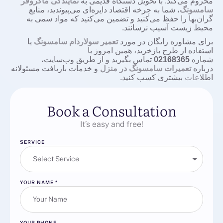
محروم می‌کند. با تحویل دستگاه قدیمی به
نمایندگی ماکروفر
سامسونگ
، شما به چرخه اقتصاد دایره‌ای می‌پیوندید، منابع
گران‌بها را حفظ می‌کنید و تضمین می‌کنید که مواد سمی به
محیط زیست آسیب نرسانند.
برای مشاوره رایگان در مورد
تعمیر سولاردام سامسونگ
یا
استفاده از طرح بازخرید، همین امروز با
شماره
02168365
تماس بگیرید و از طریق وب‌سایت،
درباره
تعمیرات سامسونگ در منزل
و خدمات بازیافت مسئولانه
اطل
اعات
بیشتری کسب کنید.
Book a Consultation
It’s easy and free!
SERVICE
YOUR NAME
*
YOUR PHONE