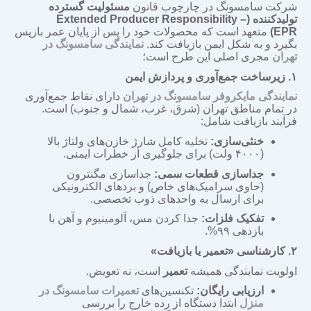
شرکت سامسونگ در چارچوب قانون
مسئولیت گسترده
تولیدکننده (
Extended Producer Responsibility –
EPR
)
متعهد است که محصولات خود را پس از پایان عمر بازپس
بگیرد و به شکل ایمن بازیافت کند.
نمایندگی سامسونگ در
تهران
مجری اصلی این طرح است؛
۱.
زیرساخت جمع‌آوری و پردازش ایمن
نمایندگی مایکروفر سامسونگ در تهران
دارای نقاط جمع‌آوری
در تمام مناطق تهران (شرق، غرب، شمال و جنوب) است.
فرآیند بازیافت شامل:
خنثی‌سازی:
تخلیه کامل شارژ خازن‌های ولتاژ بالا
(
۴۰۰۰
ولت) برای جلوگیری از خطرات ایمنی.
جداسازی قطعات سمی:
جداسازی مگنترون
(حاوی سرامیک‌های خاص) و بردهای الکترونیکی
برای ارسال به واحدهای ذوب تخصصی.
تفکیک فلزات:
جدا کردن مس، آلومینیوم و آهن با
بازدهی
۹۹%.
۲.
کارشناسی «تعمیر یا بازیافت»
اولویت نمایندگی همیشه
تعمیر
است، نه تعویض.
ارزیابی رایگان:
تکنسین‌های
تعمیرات سامسونگ در
منزل
ابتدا دستگاه از رده خارج را بررسی