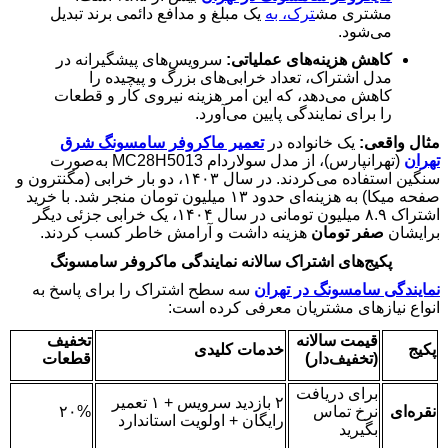
مشتری مش
ترک، به
یک مبلغ و مدافع دائمی برند تبدیل
می‌شود.
کاهش هزینه‌های عملیاتی:
سرویس‌های پیشگیرانه در
مدل اشتراک، تعداد خرابی‌های بزرگ و پیچیده را
کاهش می‌دهد، که این امر هزینه نیروی کار و قطعات
را برای نمایندگی پایین می‌آورد.
مثال واقعی:
یک خانواده در
تعمیر ماکروفر سامسونگ شرق
تهران
(تهرانپارس)، از مدل سولاردام
MC28H5013
به‌صورت
سنگین استفاده می‌کردند. در سال
۱۴۰۳
، دو بار خرابی (مگنترون و
صفحه میکا) به هزینه‌ای حدود
۱۳
میلیون تومان منجر شد. با خرید
اشتراک
۸.۹
میلیون تومانی در سال
۱۴۰۴
، یک خرابی جزئی دیگر
برایشان
صفر تومان
هزینه داشت و آرامش خاطر کسب کردند.
پکیج‌های اشتراک سالانه نمایندگی ماکروفر سامسونگ
نمایندگی سامسونگ در تهران
سه سطح اشتراک را برای پاسخ به
انواع نیازهای مشتریان معرفی کرده است:
قیمت سالانه
تخفیف
پکیج
خدمات کلیدی
(تخفیف‌دار)
قطعات
برای دریافت
۲
بازدید سرویس +
۱
تعمیر
نقره‌ای
نرخ تماس
۲۰%
رایگان + اولویت استاندارد
بگیرید