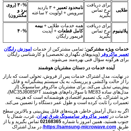
برای دریافت
۳۰% (
روی
نامحدود تعمیر
+
۳
بازدید
طلایی
نرخ تماس
برد و
سرویس + اولویت
۲
ساعته
بگیرید
مگنترون
)
برای دریافت
همه خدمات طلایی
+
بیمه
پلاتینیوم
نرخ تماس
کامل قطعات
+
آپدیت
۴۰%
بگیرید
فریمور رایگان
خدمات ویژه مشترکین:
تمامی مشترکین از خدمات
اموزش رایگان
تعمیر ماکروفر
(ویدیوهای نگهداری تخصصی) و کارشناسی رایگان
برای هرگونه سؤال فنی بهره‌مند می‌شوند.
آینده خدمات در دستان مشتریان هوشمند
در نهایت، مدل اشتراک خدمات پس از فروش، تحولی است که بازار
را از حالت واکنشی و پرریسک، به یک سیستم پیشگیرانه و قابل
پیش‌بینی تبدیل می‌کند. برای مشتریان ماکروفر سامسونگ (از
مدل‌های ساده
ME83
تا سولاردام‌های هوشمند
MC35J8085PT
)،
خرید اشتراک، یک تصمیم اقتصادی هوشمندانه است که هزینه
تعمیرات را ثابت کرده است و طول عمر دستگاه را تضمین می‌کند.
اگر به دنبال آرامش خاطر، هزینه‌های قابل پیش‌بینی و بالاترین سطح
خدمات در
تعمیر ماکروفر سامسونگ شرق تهران
، غرب، شمال یا
جنوب هستید، همین امروز با شماره
02168365
تماس بگیرید و یا از
طریق
https://samsung-microwave.com
/
در مدل اشتراک