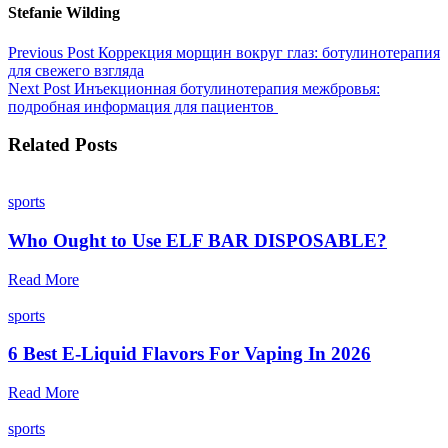
Stefanie Wilding
Previous Post
Коррекция морщин вокруг глаз: ботулинотерапия
для свежего взгляда
Next Post
Инъекционная ботулинотерапия межбровья:
подробная информация для пациентов
Related Posts
sports
Who Ought to Use ELF BAR DISPOSABLE?
Read More
sports
6 Best E-Liquid Flavors For Vaping In 2026
Read More
sports