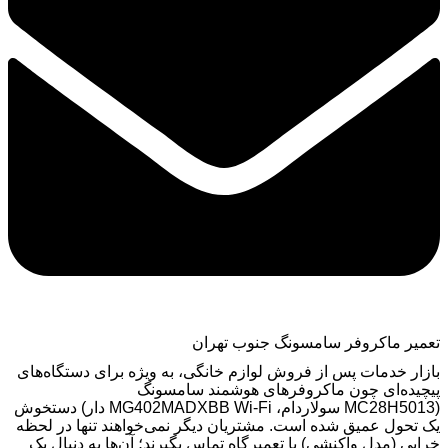
تعمیر ماکروفر سامسونگ جنوب تهران
بازار خدمات پس از فروش لوازم خانگی، به ویژه برای دستگاه‌های
پیچیده‌ای چون ماکروفرهای هوشمند سامسونگ
(
MC28H5013
سولاردام،
MG402MADXBB Wi-Fi
دار) دستخوش
یک تحول عمیق شده است. مشتریان دیگر نمی‌خواهند تنها در لحظه
خرابی (مدل واکنشی) با تعمیرگاه تماس بگیرند؛ آن‌ها به دنبال یک