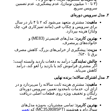
(
۳
تا
۱۰
میلیون تومان)، عدم پیشگیری، عدم تضمین
سرویس سریع.
۲.
مدل سرویس دوره‌ای
ماهیت:
مشتری متعهد می‌شود که
۲
تا
۴
بار در سال
برای سرویس و چکاپ فنی (مانند تمیزکاری فن، چک
ولتاژ) هزینه بپردازد.
بهترین کاربرد:
مدل‌های قدیمی‌تر (
ME83
) و
خانواده‌های پرمصرف.
مزیت:
پیشگیری از خرابی‌های بزرگ، کاهش مصرف
برق تا
۳۰%.
چالش نمایندگی:
درآمد به دفعات بازدید وابسته است؛
اگر مشتری فراموش کند یا بازدید را لغو کند، درآمد
کاهش می‌یابد.
۳.
مدل اشتراک سالانه؛ برنده نهایی
ماهیت:
مشتری هزینه ثابت سالانه را می‌پردازد و در
ازای آن، خدمات نامحدود تعمیر، سرویس دوره‌ای
رایگان و تخفیف ویژه روی قطعات اصلی دریافت
می‌کند.
بهترین کاربرد:
تمامی مشتریان، به‌ویژه مدل‌های
سولاردام و هوشمند (
MC35J8085PT
) که
تعمیر