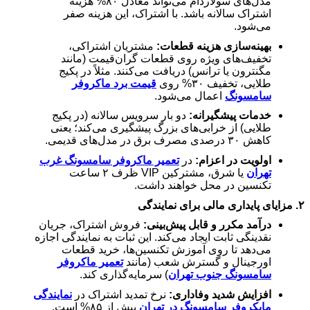
مدل‌های سولاردام می‌تواند معادل
۸۰%
هزینه
اشتراک سالانه باشد. با اشتراک، این هزینه صفر
می‌شود.
بهینه‌سازی هزینه قطعات:
مشتریان اشتراکی،
تخفیف‌های ویژه روی قطعات گران‌قیمت (مانند
مگنترون یا ترانس) دریافت می‌کنند. مثلاً در پکیج
طلایی، تخفیف
۳۰%
روی
قیمت برد ماکروفر
سامسونگ
اعمال می‌شود.
خدمات پیشگیرانه:
دو بار سرویس سالانه (در پکیج
طلایی) از خرابی‌های بزرگ پیشگیری می‌کند؛ یعنی
کاهش
۳۰
درصدی مصرف برق در مدل‌های قدیمی.
اولویت در اعزام:
در
تعمیر ماکروفر سامسونگ غرب
تهران
یا شرق، مشترکین
VIP
ظرف
۲
ساعت
تکنسین در محل خواهند داشت.
۲.
مزایای پایداری مالی برای نمایندگی
درآمد مکرر و قابل پیش‌بینی:
فروش اشتراک، جریان
نقدینگی ثابت ایجاد می‌کند. این ثبات به نمایندگی اجازه
می‌دهد تا روی آموزش تکنسین‌ها، خرید قطعات
اورجینال و گسترش شعب (مانند
تعمیر ماکروفر
سامسونگ جنوب تهران
) سرمایه‌گذاری کند.
افزایش شدید وفاداری:
نرخ تمدید اشتراک در
نمایندگی
مایکروفر سامسونگ در تهران
بیش از
۸۵%
است.