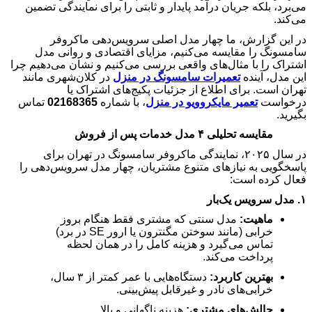
می‌برد، بلکه جریان درآمد پایدار و ثابتی را برای نمایندگی تضمین
می‌کند.
در این گزارش، ما چهار مدل اصلی سرویس‌دهی ماکروفر
سامسونگ را مقایسه می‌کنیم، مزایای اقتصادی و روانی مدل
اشتراک را با مثال‌های واقعی بررسی می‌کنیم و نشان می‌دهیم چرا
این مدل، آینده
تعمیرات سامسونگ در منزل
در کلان‌شهری مانند
تهران است. برای اطلاع از جزئیات پکیج‌های اشتراک یا
درخواست
تعمیر مایکروویو در منزل
، با شماره
02168365
تماس
بگیرید.
مقایسه تحلیلی
۴
مدل خدمات پس از فروش
در سال
۲۰۲۵
، نمایندگی ماکروفر سامسونگ در تهران برای
پاسخگویی به نیازهای متنوع مشتریان، چهار مدل سرویس‌دهی را
فعال کرده است:
۱.
مدل سرویس یک‌بار
ماهیت:
مدل سنتی که مشتری فقط هنگام بروز
خرابی (مانند سوختن مگنترون یا ارور
SE
در برد)
تماس می‌گیرد و هزینه کامل را در همان لحظه
پرداخت می‌کند.
بهترین کاربرد:
دستگاه‌هایی با عمر کمتر از
۳
سال،
خرابی‌های نادر و غیرقابل پیش‌بینی.
چالش‌های مشتری:
هزینه ناگهانی و بالا