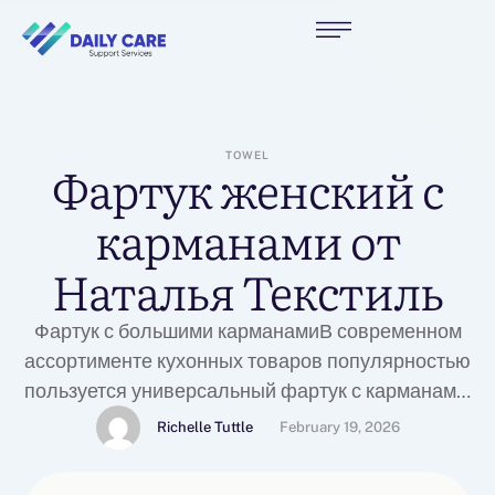
TOWEL
Фартук женский с
карманами от
Наталья Текстиль
Фартук с большими карманамиВ современном
ассортименте кухонных товаров популярностью
пользуется универсальный фартук с карманами,
доступный в магазине «Наталья Текстиль». Этот
Richelle Tuttle
February 19, 2026
фартук отлично подходит для ежедневного
использования, будучи одновременно