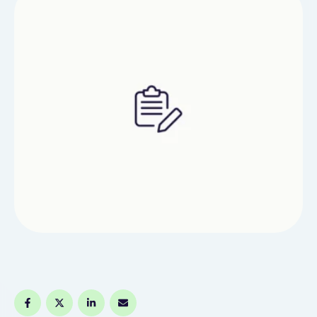
практичным и стильным аксессуаром для кухни.
Карманный дизайн фартука способствует
удобной организации работы и хранению
важных мелочей рядом с собой.Ключевые
качества и плюсы универсального
фартукаВысококачественные пестротканые
материалы, …