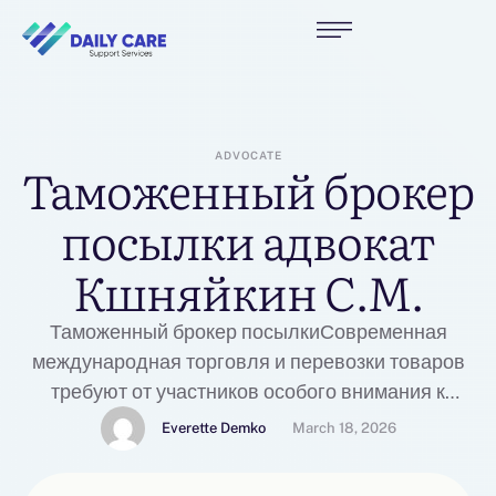
ADVOCATE
Таможенный брокер
посылки адвокат
Кшняйкин С.М.
Таможенный брокер посылкиСовременная
международная торговля и перевозки товаров
требуют от участников особого внимания к
таможенным процедурамРоль и важность
Everette Demko
March 18, 2026
таможенного брокера в процессе оформления
грузовСпециалист или фирма, занимающаяся