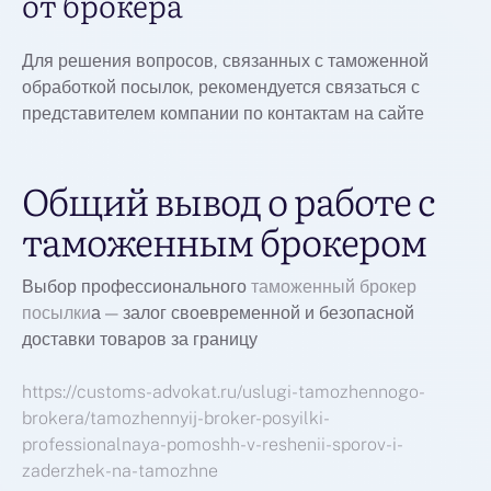
от брокера
Для решения вопросов, связанных с таможенной
обработкой посылок, рекомендуется связаться с
представителем компании по контактам на сайте
Общий вывод о работе с
таможенным брокером
Выбор профессионального
таможенный брокер
посылки
а — залог своевременной и безопасной
доставки товаров за границу
https://customs-advokat.ru/uslugi-tamozhennogo-
brokera/tamozhennyij-broker-posyilki-
professionalnaya-pomoshh-v-reshenii-sporov-i-
zaderzhek-na-tamozhne