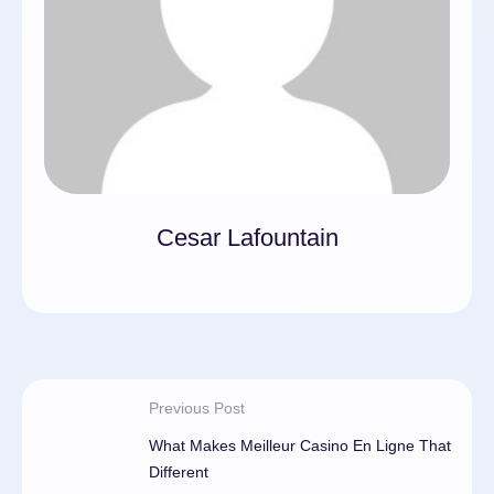
Cesar Lafountain
Previous Post
What Makes Meilleur Casino En Ligne That
Different