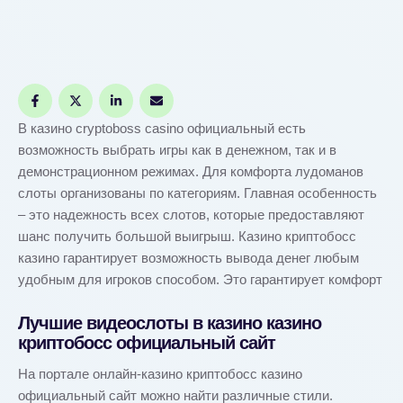
В казино cryptoboss casino официальный есть
возможность выбрать игры как в денежном, так и в
демонстрационном режимах. Для комфорта лудоманов
слоты организованы по категориям. Главная особенность
– это надежность всех слотов, которые предоставляют
шанс получить большой выигрыш. Казино криптобосс
казино гарантирует возможность вывода денег любым
удобным для игроков способом. Это гарантирует комфорт
Лучшие видеослоты в казино казино
криптобосс официальный сайт
На портале онлайн-казино криптобосс казино
официальный сайт можно найти различные стили.