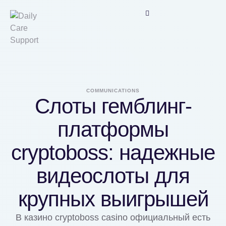
COMMUNICATIONS
Слоты гемблинг-
платформы
cryptoboss: надежные
видеослоты для
крупных выигрышей
В казино cryptoboss casino официальный есть