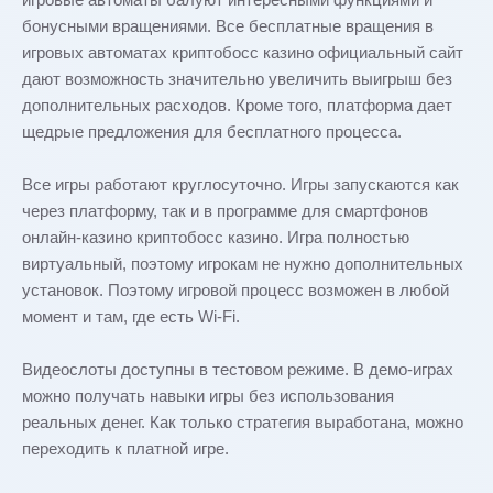
бонусными вращениями. Все бесплатные вращения в
игровых автоматах криптобосс казино официальный сайт
дают возможность значительно увеличить выигрыш без
дополнительных расходов. Кроме того, платформа дает
щедрые предложения для бесплатного процесса.
Все игры работают круглосуточно. Игры запускаются как
через платформу, так и в программе для смартфонов
онлайн-казино криптобосс казино. Игра полностью
виртуальный, поэтому игрокам не нужно дополнительных
установок. Поэтому игровой процесс возможен в любой
момент и там, где есть Wi-Fi.
Видеослоты доступны в тестовом режиме. В демо-играх
можно получать навыки игры без использования
реальных денег. Как только стратегия выработана, можно
переходить к платной игре.