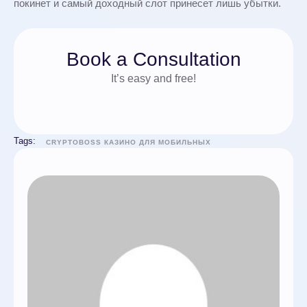
покинет и самый доходный слот принесет лишь убытки.
Book a Consultation
It’s easy and free!
Tags:
CRYPTOBOSS КАЗИНО ДЛЯ МОБИЛЬНЫХ