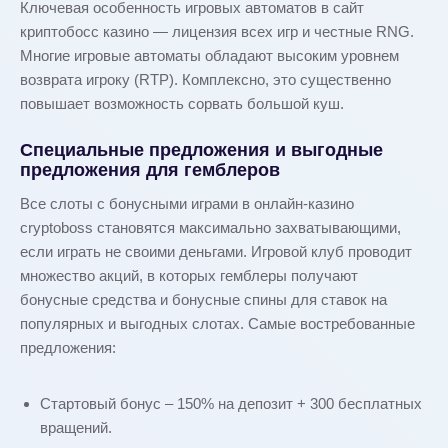
Ключевая особенность игровых автоматов в сайт
криптобосс казино — лицензия всех игр и честные RNG.
Многие игровые автоматы обладают высоким уровнем
возврата игроку (RTP). Комплексно, это существенно
повышает возможность сорвать большой куш.
Специальные предложения и выгодные
предложения для гемблеров
Все слоты с бонусными играми в онлайн-казино
cryptoboss становятся максимально захватывающими,
если играть не своими деньгами. Игровой клуб проводит
множество акций, в которых гемблеры получают
бонусные средства и бонусные спины для ставок на
популярных и выгодных слотах. Самые востребованные
предложения:
Стартовый бонус – 150% на депозит + 300 бесплатных
вращений.