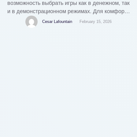
возможность выбрать игры как в денежном, так
и в демонстрационном режимах. Для комфорта
лудоманов слоты организованы по категориям.
Cesar Lafountain
February 15, 2026
Главная особенность – это надежность всех
слотов, которые предоставляют шанс получить
большой выигрыш. Казино криптобосс казино
гарантирует возможность вывода денег любым
удобным для игроков способом. Это
гарантирует комфорт Лучшие видеослоты в …