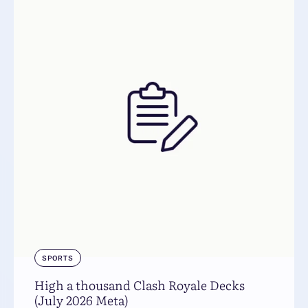
SPORTS
High a thousand Clash Royale Decks
(July 2026 Meta)