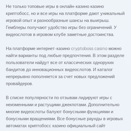
Не только топовые игры в онлайн-казино казино
криптобосс, но и все игры на платформе дают уникальный
игровой опыт и разнообразные шансы на выигрыш.
Гемблеры получают удобство игры без ограничений. У
видеослотов в игровом клубе заметные достоинства.
На платформе интернет-казино cryptoboss casino можно
найти варианты под любые предпочтения. В этом разделе
пользователи найдут все от классических одноруких
бандитов до инновационных видеослотов. И каталог
непрерывно пополняется за счет новых предложений
провайдеров.
В списке популярности по отзывам лидируют игры с
неизменными и растущими джекпотами. Дополнительно
многие видеослоты балуют бонусными функциями и
бонусными вращениями. Все бонусные раунды в игровых
автоматах криптобосс казино официальный сайт