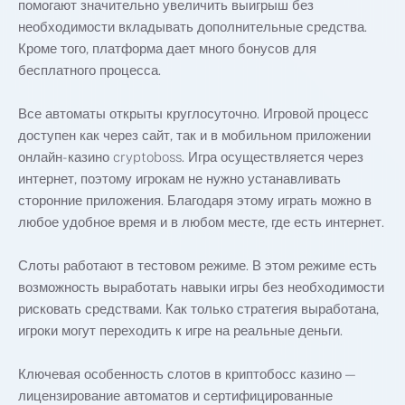
помогают значительно увеличить выигрыш без
необходимости вкладывать дополнительные средства.
Кроме того, платформа дает много бонусов для
бесплатного процесса.
Все автоматы открыты круглосуточно. Игровой процесс
доступен как через сайт, так и в мобильном приложении
онлайн-казино cryptoboss. Игра осуществляется через
интернет, поэтому игрокам не нужно устанавливать
сторонние приложения. Благодаря этому играть можно в
любое удобное время и в любом месте, где есть интернет.
Слоты работают в тестовом режиме. В этом режиме есть
возможность выработать навыки игры без необходимости
рисковать средствами. Как только стратегия выработана,
игроки могут переходить к игре на реальные деньги.
Ключевая особенность слотов в криптобосс казино —
лицензирование автоматов и сертифицированные