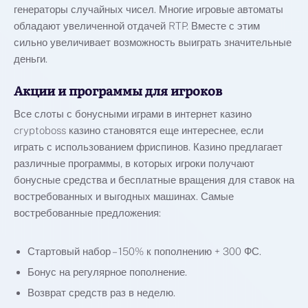
генераторы случайных чисел. Многие игровые автоматы
обладают увеличенной отдачей RTP. Вместе с этим
сильно увеличивает возможность выиграть значительные
деньги.
Акции и программы для игроков
Все слоты с бонусными играми в интернет казино
cryptoboss казино становятся еще интереснее, если
играть с использованием фриспинов. Казино предлагает
различные программы, в которых игроки получают
бонусные средства и бесплатные вращения для ставок на
востребованных и выгодных машинах. Самые
востребованные предложения:
Стартовый набор – 150% к пополнению + 300 ФС.
Бонус на регулярное пополнение.
Возврат средств раз в неделю.