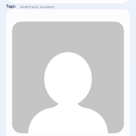
Tags:
КРИПТБОС КАЗИНО