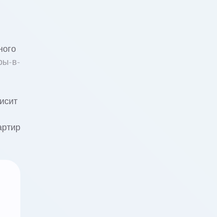
ного
ры-в-
исит
артир