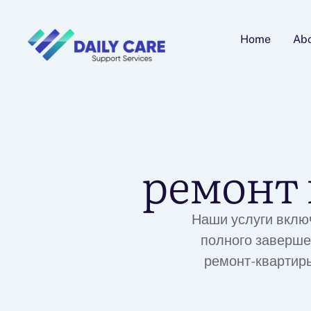
Home
Ab
ремонт 
Наши услуги вклю
полного заверше
ремонт-квартиры
время.Цены на ре
квартир зависит