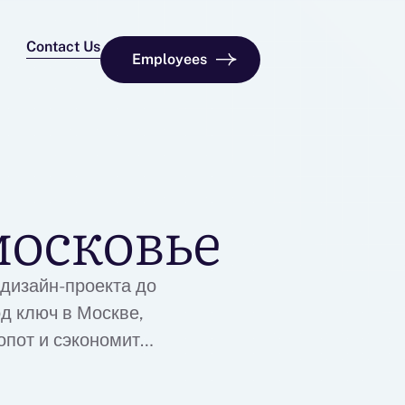
Contact Us
Employees
московье
дизайн-проекта до
д ключ в Москве,
опот и сэкономит
дняя цена ремонта
тоимость ремонта