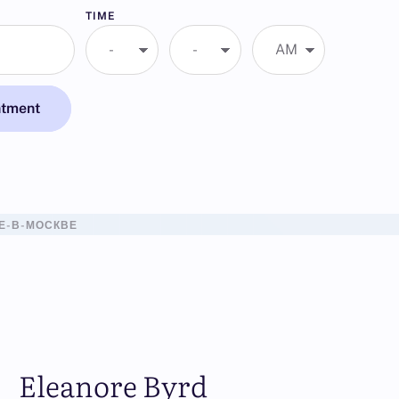
TIME
ntment
Е-В-МОСКВЕ
Eleanore Byrd