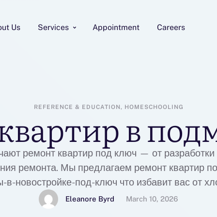
out Us
Services
Appointment
Careers
REFERENCE & EDUCATION, HOMESCHOOLING
квартир в под
чают ремонт квартир под ключ — от разработки 
ния ремонта. Мы предлагаем ремонт квартир по
-в-новостройке-под-ключ что избавит вас от хл
монт квартир у нас доступны и прозрачны. Сре
Eleanore Byrd
March 10, 2026
 от объема работ и выбранных материалов, а с