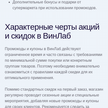
Дополнительные бонусы и подарки от
супермаркета при использовании промокодов.
Характерные черты акций
и скидок в ВинЛаб
Промокоды и купоны в ВинЛаб действуют
ограниченное время и часто связаны с требованиями
по минимальной сумме покупки или конкретным
группам товаров. Поэтому необходимо внимательно
ознакомиться с правилами каждой скидки для их
оптимального применения.
Помимо стандартных скидок на первый заказ, магазин
регулярно проводит сезонные акции и специальные
мероприятия, добавляя новые промокоды и купоны
для своих клиентов. Рекомендуется следить за