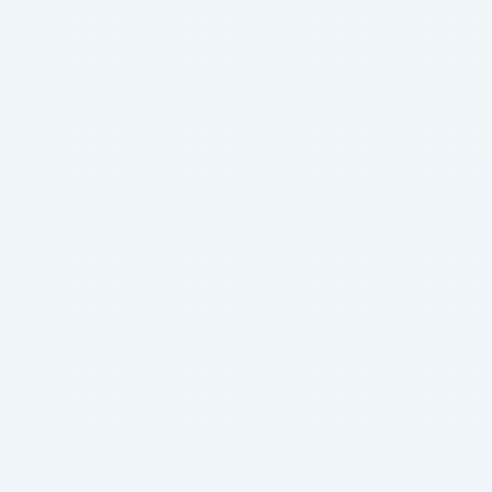
клиентам множество выгодных предложений и
акций, которые делают покупки не только
приятными, но и экономичными. Основной
акцент направлен на промокоды и купоны,
дающие скидку при первом заказе через
мобильное приложение Winelab.Специальные
предложения для …