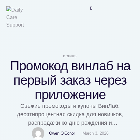
DRINKS
Промокод винлаб на
первый заказ через
приложение
Свежие промокоды и купоны ВинЛаб:
десятипроцентная скидка для новичков,
распродажи ко дню рождения и
индивидуальные предложения в приложении
Owen O'Conor
March 3, 2026
WinelabСупермаркет ВинЛаб предлагает своим