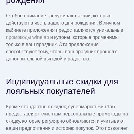
рождения
Особое внимание заслуживают акции, которые
действуют в честь вашего дня рождения. В личном
кабинете приложения предоставляются уникальные
промокоды winelab
и купоны, которые применимы
только в ваш праздник. Эти предложения
способствуют тому, чтобы ваш праздник прошел с
дополнительной выгодой и радостью.
Индивидуальные скидки для
лояльных покупателей
Кроме стандартных скидок, супермаркет ВинЛаб
предоставляет клиентам персональные промокоды на
скидку, которые регулярно обновляются и учитывают
ваши предпочтения и историю покупок. Это позволяет