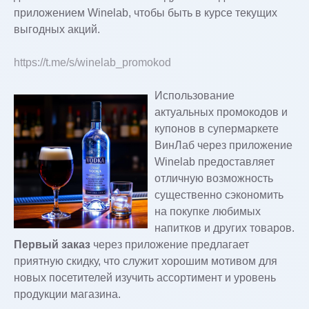
приложением Winelab, чтобы быть в курсе текущих
выгодных акций.
https://t.me/s/winelab_promokod
Использование
актуальных промокодов и
купонов в супермаркете
ВинЛаб через приложение
Winelab предоставляет
отличную возможность
существенно сэкономить
на покупке любимых
напитков и других товаров.
Первый заказ
через приложение предлагает
приятную скидку, что служит хорошим мотивом для
новых посетителей изучить ассортимент и уровень
продукции магазина.