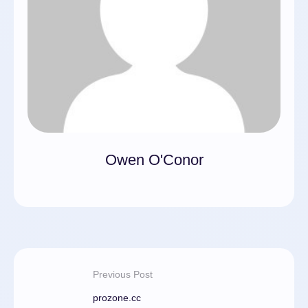
Owen O'Conor
Previous Post
prozone.cc