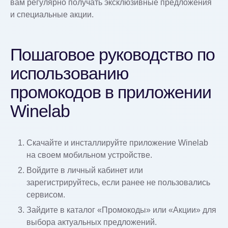
вам регулярно получать эксклюзивные предложения
и специальные акции.
Пошаговое руководство по
использованию
промокодов в приложении
Winelab
Скачайте и инсталлируйте приложение Winelab
на своем мобильном устройстве.
Войдите в личный кабинет или
зарегистрируйтесь, если ранее не пользовались
сервисом.
Зайдите в каталог «Промокоды» или «Акции» для
выбора актуальных предложений.