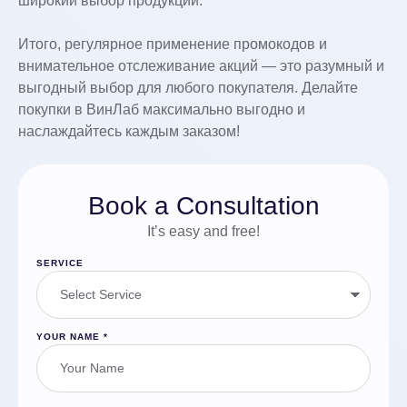
широкий выбор продукции.
Итого, регулярное применение промокодов и
внимательное отслеживание акций — это разумный и
выгодный выбор для любого покупателя. Делайте
покупки в ВинЛаб максимально выгодно и
наслаждайтесь каждым заказом!
Book a Consultation
It’s easy and free!
SERVICE
YOUR NAME
*