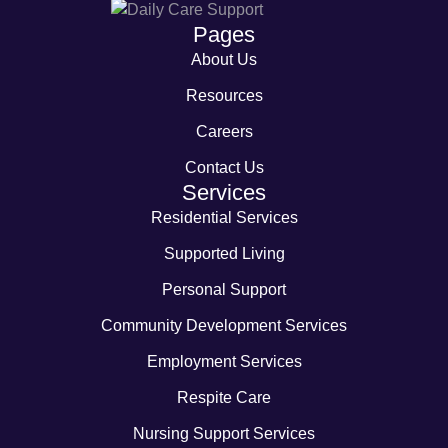
Pages
About Us
Resources
Careers
Contact Us
Services
Residential Services
Supported Living
Personal Support
Community Development Services
Employment Services
Respite Care
Nursing Support Services