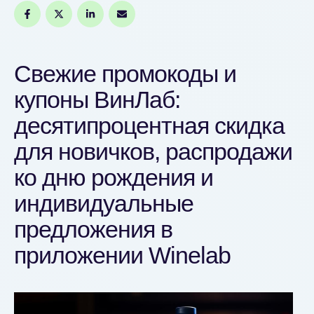
Свежие промокоды и
купоны ВинЛаб:
десятипроцентная скидка
для новичков, распродажи
ко дню рождения и
индивидуальные
предложения в
приложении Winelab