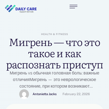
HEALTH & FITNESS
Мигрень — что это
такое и как
распознать приступ
Мигрень vs обычная головная боль: важные
отличияМигрень — это неврологическое
состояние, при котором возникают
повторяющиеся приступы головной боли и
Antonietta Jacks
February 22, 2026
сопутствующие симптомы. Боль часто бывает
пульсирующей, нередко ощущается сильнее с