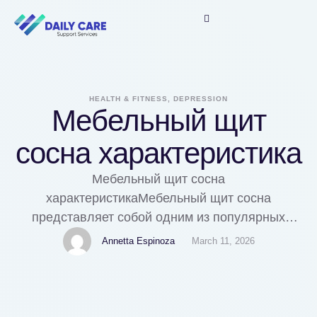
HEALTH & FITNESS, DEPRESSION
Мебельный щит
сосна характеристика
Мебельный щит сосна
характеристикаМебельный щит сосна
представляет собой одним из популярных
материалов в производстве корпусной мебели.
Annetta Espinoza
March 11, 2026
Этот композит изготавливается из массива
сосновой древесины и обладает характерными
качествами, которые ценятся как мастерами,
так и конечными потребителями.Особенности