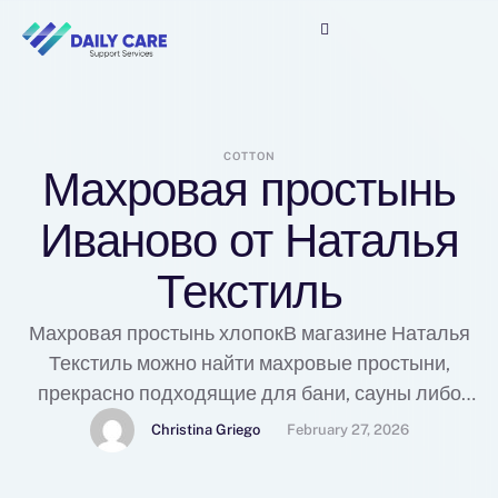
COTTON
Махровая простынь
Иваново от Наталья
Текстиль
Махровая простынь хлопокВ магазине Наталья
Текстиль можно найти махровые простыни,
прекрасно подходящие для бани, сауны либо
для комфортного домашнего применения. Эти
Christina Griego
February 27, 2026
мягкие и удобные простыни будут отличным
дополнением к вашему отдыху и домашнему