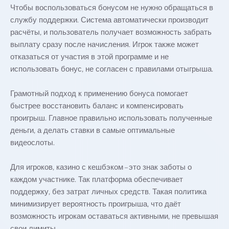
Чтобы воспользоваться бонусом не нужно обращаться в
службу поддержки. Система автоматически производит
расчёты, и пользователь получает возможность забрать
выплату сразу после начисления. Игрок также может
отказаться от участия в этой программе и не
использовать бонус, не согласен с правилами отыгрыша.
Грамотный подход к применению бонуса помогает
быстрее восстановить баланс и компенсировать
проигрыш. Главное правильно использовать полученные
деньги, а делать ставки в самые оптимальные
видеослоты.
Для игроков, казино с кешбэком – это знак заботы о
каждом участнике. Так платформа обеспечивает
поддержку, без затрат личных средств. Такая политика
минимизирует вероятность проигрыша, что даёт
возможность игрокам оставаться активными, не превышая
свои лимиты.