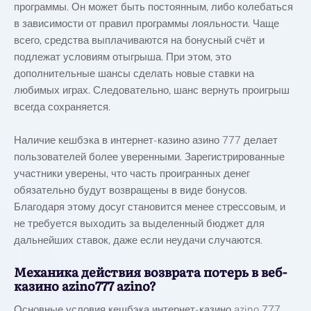
программы. Он может быть постоянным, либо колебаться
в зависимости от правил программы лояльности. Чаще
всего, средства выплачиваются на бонусный счёт и
подлежат условиям отыгрыша. При этом, это
дополнительные шансы сделать новые ставки на
любимых играх. Следовательно, шанс вернуть проигрыш
всегда сохраняется.
Наличие кешбэка в интернет-казино азино 777 делает
пользователей более уверенными. Зарегистрированные
участники уверены, что часть проигранных денег
обязательно будут возвращены в виде бонусов.
Благодаря этому досуг становится менее стрессовым, и
не требуется выходить за выделенный бюджет для
дальнейших ставок, даже если неудачи случаются.
Механика действия возврата потерь в веб-
казино azino777 azino?
Основные условия кешбэка интернет-казино azino 777