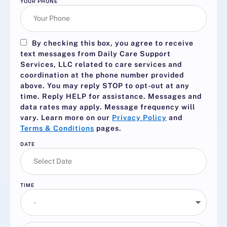
YOUR PHONE
By checking this box, you agree to receive
text messages from Daily Care Support
Services, LLC related to care services and
coordination at the phone number provided
above. You may reply
STOP
to opt-out at any
time. Reply
HELP
for assistance. Messages and
data rates may apply. Message frequency will
vary. Learn more on our
Privacy Policy
and
Terms & Conditions
pages.
DATE
TIME