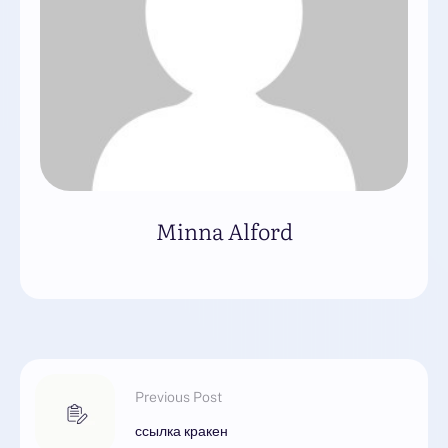
Minna Alford
Previous Post
ссылка кракен