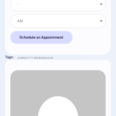
Schedule an Appointment
Tags:
АЗИНО777 МОБИЛЬНАЯ