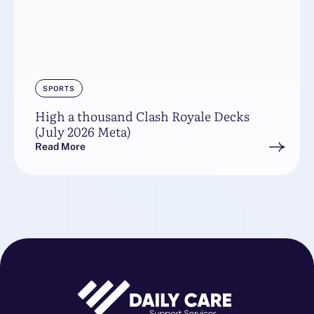
SPORTS
High a thousand Clash Royale Decks
(July 2026 Meta)
Read More