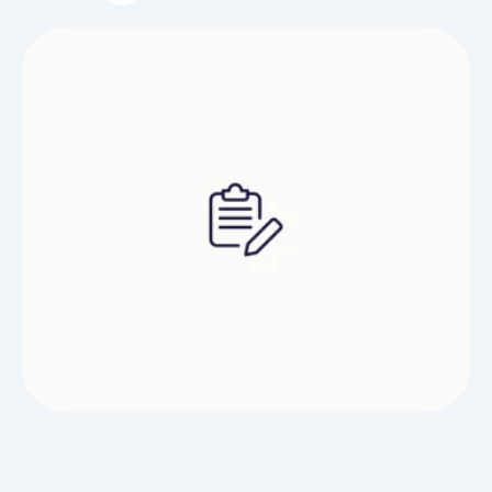
процесс без вероятности проигрыша утратила
бы азарт. Следует помнить, что управление
банкроллом предполагает учёт риска потерь.
Тем не менее, возврат потерь в интернет-казино
азино777 казино помогает восполнить часть
денег. Это специальная …