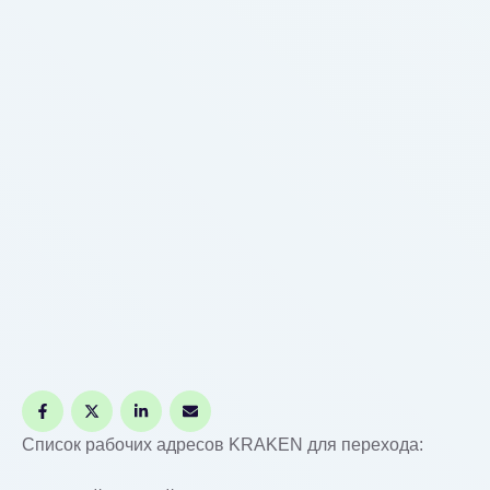
доступа к KRAKEN. Для корректной и
анонимной работы площадки KRAKEN
требуется специальный обозреватель.
Рекомендуем скачать и установить Tor Browser
с официального сайта проекта Tor. Это
ключевой шаг …
Список рабочих адресов KRAKEN для перехода: