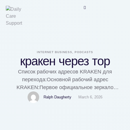
INTERNET BUSINESS, PODCASTS
кракен через тор
Список рабочих адресов KRAKEN для
перехода:Основной рабочий адрес
KRAKEN:Первое официальное зеркало
KRAKEN:Второе резервное зеркало
Ralph Daugherty
March 6, 2026
KRAKEN:Дополнительный домен KRAKEN для
доступа:Подробная инструкция KRAKEN по
безопасному входу и
использованию:Подготовка браузера для