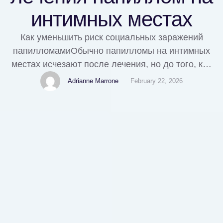
интимных местах
Как уменьшить риск социальных заражений
папилломамиОбычно папилломы на интимных
местах исчезают после лечения, но до того, как
поставить диагноз, необходимо пройти
Adrianne Marrone
February 22, 2026
медицинское обследование с помощью
специалиста. Врач может назначить разные
методы лечения или препараты в зависимости
от типа папилломы. На сайтах по медицине
можно найти большое количество статей по
папилломам и другим видам заболеваний.
https://epilstudio.ru/papillomy-na-intimnyh-mestah/
Папилломы …