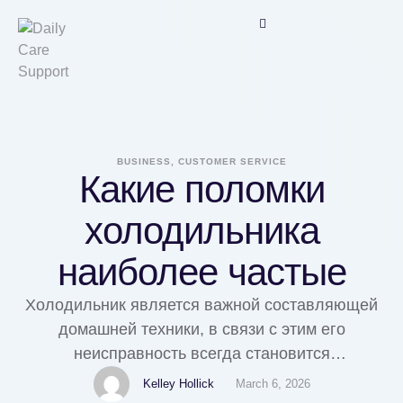
BUSINESS, CUSTOMER SERVICE
Какие поломки
холодильника
наиболее частые
Холодильник является важной составляющей
домашней техники, в связи с этим его
неисправность всегда становится
существенной неурядицей, которую нужно
Kelley Hollick
March 6, 2026
устранять в кратчайшие сроки.В связи с тем что