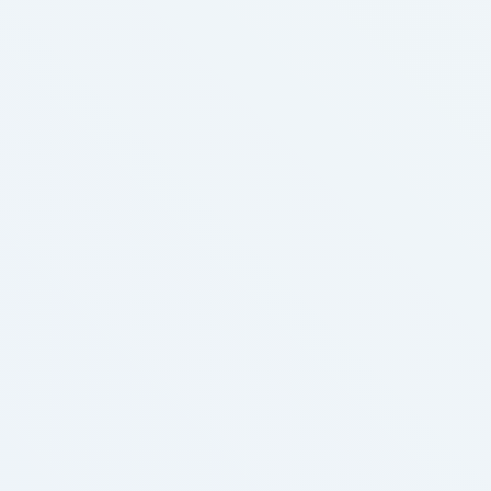
подавляющее большинство поломок нуждается
в профессионального подхода в данных
обстоятельствах оптимальным вариантом
считается приглашение мастера.Техники
ремонтной службы выполняют
профессиональный и качественный ремонт
морозильных камер любых
производителей.Чаще часто встречаются в …