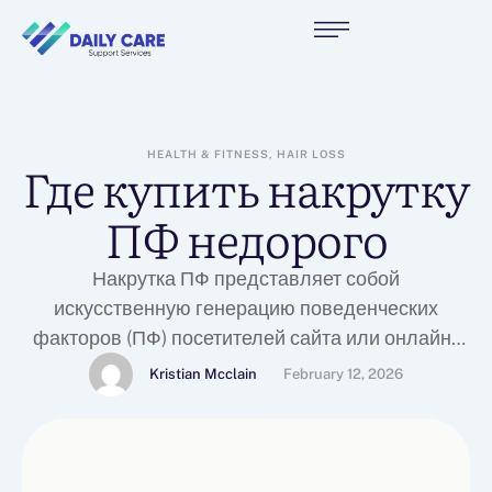
HEALTH & FITNESS, HAIR LOSS
Где купить накрутку
ПФ недорого
Накрутка ПФ представляет собой
искусственную генерацию поведенческих
факторов (ПФ) посетителей сайта или онлайн-
магазина. ПФ включают в себя такие параметры,
Kristian Mcclain
February 12, 2026
как время пребывания на странице, количество
переходов, клики и другие действия, которые
оценивает поисковая система для
ранжирования сайтов в поиске.Главная цель