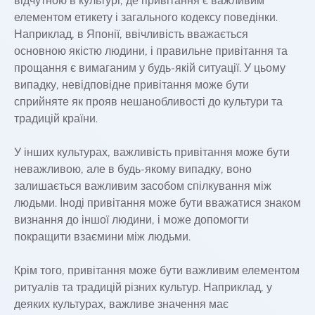
відчутною в культурі, де привітання є важливим
елементом етикету і загального кодексу поведінки.
Наприклад, в Японії, ввічливість вважається
основною якістю людини, і правильне привітання та
прощання є вимаганим у будь-якій ситуації. У цьому
випадку, невідповідне привітання може бути
сприйняте як прояв нешанобливості до культури та
традицій країни.
У інших культурах, важливість привітання може бути
неважливою, але в будь-якому випадку, воно
залишається важливим засобом спілкування між
людьми. Іноді привітання може бути вважатися знаком
визнання до іншої людини, і може допомогти
покращити взаємини між людьми.
Крім того, привітання може бути важливим елементом
ритуалів та традицій різних культур. Наприклад, у
деяких культурах, важливе значення має