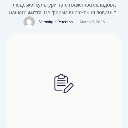
людської культури, але і важлива складова
нашого життя. Це форма вираження поваги та
прояву уваги до людей, які мають значення для
Veronique Peterson
March 2, 2026
нас. Як правило, привітання висловлюються з
нагоди якоїсь веселої події чи святкування,
таких як дні народження, весілля, ювілеї, свята
Нового року, Різдва та інших.Привітання - це не
…