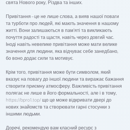
свята Нового року, Різдва та інших.
Привітання – це не лише слова, а вияв нашої поваги
та турботи про людей, які мають значення в нашому
житті. Вони залишаються в пам’яті та викликають
почуття радості та щастя, навіть через довгий час.
Іноді навіть невелике привітання може мати велике
значення для людини, яка відчуває себе занедбано,
бо воно додає сили та мотивує.
Крім того, привітання може бути символом, який
вказує на повагу до іншої людини та виражає бажання
створити приємну атмосферу. Важливість привітання
полягає не лише в його формальності, але і в тому,
https://bpro1.top/
що це може відкривати двері до
нових знайомств та створювати гарні стосунки з
іншими людьми.
Доречі, рекомендую вам класний ресурс з