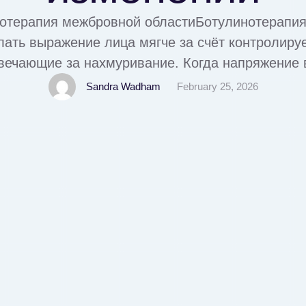
нотерапия межбровной областиБотулинотерапи
лать выражение лица мягче за счёт контролиру
вечающие за нахмуривание. Когда напряжение в
ожа меньше заламывается в привычном месте, 
Sandra Wadham
February 25, 2026
лабленным. Окончательный план процедуры вра
осле осмотра.Важно понимать, что ботулиноте
области не «заполняет» …