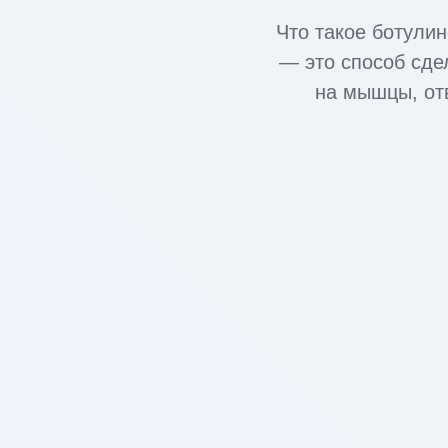
Что такое ботули
— это способ сде
на мышцы, от
уменьшается, к
более расс
индивидуально п