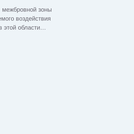
я межбровной зоны
емого воздействия
 этой области
а лицо выглядит
ч подбирает
рапия межбровной