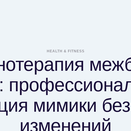
HEALTH & FITNESS
нотерапия меж
: профессиона
ция мимики без
изменений