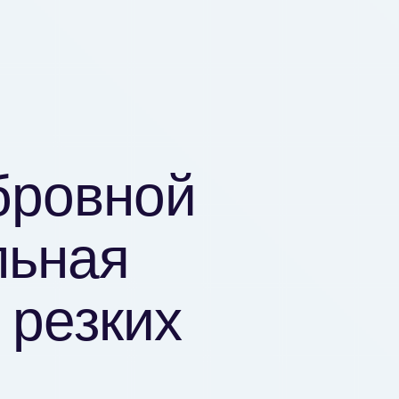
бровной
льная
 резких